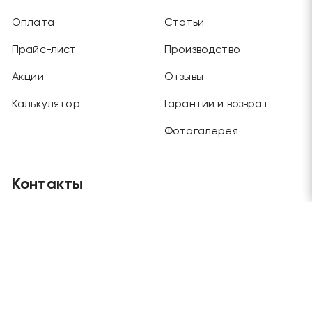
Оплата
Статьи
Прайс-лист
Производство
Акции
Отзывы
Калькулятор
Гарантии и возврат
Фотогалерея
Контакты
Главный офис
Москва, Будайский проезд, дом 3, этаж 1
Отдел продаж и склад
Москва, г. Химки, ул. Рабочая, дом 2
Телефоны
+7 (495) 970-45-62
/
+7 (915) 202-72-57