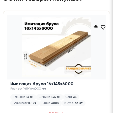
Имитация бруса 16х145х6000
Размер: 145x16x6000 мм
Толщина:
16 мм
Ширина:
145 мм
Сорт:
АБ
Влажность:
8-12%
Длина:
6000
В кубе:
72 шт