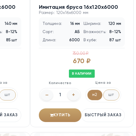
0х6000
Имитация бруса 16х120х6000
Размер: 120x16x6000 мм
140 мм
Толщина:
16 мм
Ширина:
120 мм
ь:
8-12%
Сорт:
АБ
Влажность:
8-12%
85 шт
Длина:
6000
В кубе:
87 шт
750.00 ₽
670 ₽
В НАЛИЧИИ
а за
Цена за
Количество
–
+
шт
м2
шт
Й ЗАКАЗ
КУПИТЬ
БЫСТРЫЙ ЗАКАЗ