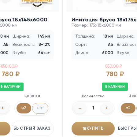
руса 18х145х6000
Имитация бруса 18х175
x6000 мм
Размер: 175x18x6000 мм
18 мм
Ширина:
145 мм
Толщина:
18 мм
Ширина:
АБ
Влажность:
8-12%
Сорт:
АБ
Влажност
6000
В кубе:
64 шт
Длина:
6000
В кубе:
850.00 ₽
850.00 ₽
780 ₽
780 ₽
В НАЛИЧИИ
В НАЛИЧИИ
Цена за
Цен
о
Количество
+
–
+
м2
шт
м2
БЫСТРЫЙ ЗАКАЗ
КУПИТЬ
БЫСТРЫ