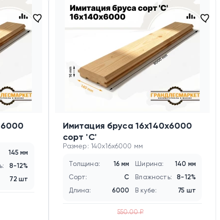
х6000
Имитация бруса 16х140х6000
сорт 'C'
Размер: 140x16x6000 мм
145 мм
Толщина:
16 мм
Ширина:
140 мм
ь:
8-12%
Сорт:
C
Влажность:
8-12%
72 шт
Длина:
6000
В кубе:
75 шт
550.00 ₽