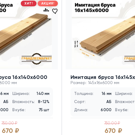
ХИТ!
АКЦИЯ!
руса 16х140х6000
Имитация бруса 16х145
x6000 мм
Размер: 145x16x6000 мм
16 мм
Ширина:
140 мм
Толщина:
16 мм
Ширина:
АБ
Влажность:
8-12%
Сорт:
АБ
Влажност
6000
В кубе:
75 шт
Длина:
6000
В кубе:
750.00 ₽
750.00 ₽
670 ₽
670 ₽