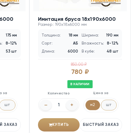
х6000
Имитация бруса 18х190х6000
Размер: 190x18x6000 мм
175 мм
Толщина:
18 мм
Ширина:
190 мм
ь:
8-12%
Сорт:
АБ
Влажность:
8-12%
53 шт
Длина:
6000
В кубе:
48 шт
850.00 ₽
780 ₽
В НАЛИЧИИ
а за
Цена за
Количество
–
+
шт
м2
шт
Й ЗАКАЗ
КУПИТЬ
БЫСТРЫЙ ЗАКАЗ