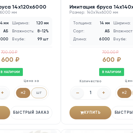
руса 14х120х6000
Имитация бруса 14х14
x6000 мм
Размер: 140x14x6000 мм
14 мм
Ширина:
120 мм
Толщина:
14 мм
Ширина:
АБ
Влажность:
8-12%
Сорт:
АБ
Влажност
6000
В кубе:
99 шт
Длина:
6000
В кубе:
700.00 ₽
700.00 ₽
600 ₽
600 ₽
В НАЛИЧИИ
В НАЛИЧИИ
Цена за
Цен
о
Количество
+
–
+
м2
шт
м2
БЫСТРЫЙ ЗАКАЗ
КУПИТЬ
БЫСТРЫ