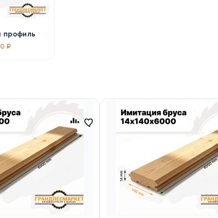
й профиль
0 ₽