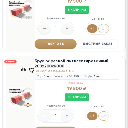
19 500 ₽
В НАЛИЧИИ
Количество
Цена за
–
+
м3
шт
КУПИТЬ
БЫСТРЫЙ ЗАКАЗ
Брус обрезной антисептированный
АКЦИЯ!
200х200х6000
Размер: 200x200x6000 мм
Сорт:
1-й
Влажность:
16-25%
В кубе:
4 шт
23000.00 ₽
19 500 ₽
В НАЛИЧИИ
Количество
Цена за
–
+
м3
шт