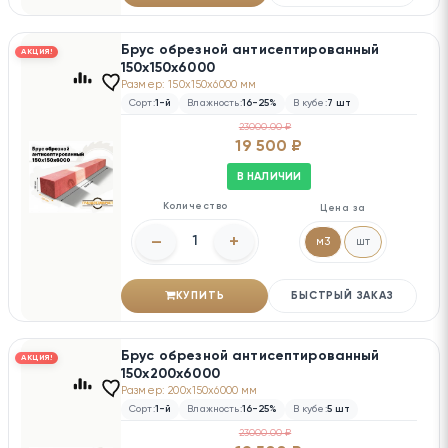
Брус обрезной антисептированный
АКЦИЯ!
150х150х6000
Размер: 150x150x6000 мм
Сорт:
1-й
Влажность:
16-25%
В кубе:
7 шт
23000.00 ₽
19 500 ₽
В НАЛИЧИИ
Количество
Цена за
–
+
м3
шт
КУПИТЬ
БЫСТРЫЙ ЗАКАЗ
Брус обрезной антисептированный
АКЦИЯ!
150х200х6000
Размер: 200x150x6000 мм
Сорт:
1-й
Влажность:
16-25%
В кубе:
5 шт
23000.00 ₽