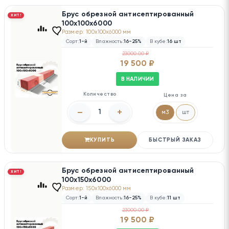
Брус обрезной антисептированный
ХИТ!
100х100х6000
Размер: 100x100x6000 мм
Сорт:
1-й
Влажность:
16-25%
В кубе:
16 шт
23000.00 ₽
19 500 ₽
В НАЛИЧИИ
Количество
Цена за
–
+
м3
шт
КУПИТЬ
БЫСТРЫЙ ЗАКАЗ
Брус обрезной антисептированный
ХИТ!
100х150х6000
Размер: 150x100x6000 мм
Сорт:
1-й
Влажность:
16-25%
В кубе:
11 шт
23000.00 ₽
19 500 ₽