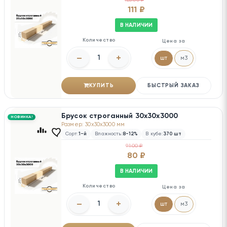
111 ₽
В НАЛИЧИИ
Количество
Цена за
–
+
шт
м3
КУПИТЬ
БЫСТРЫЙ ЗАКАЗ
Брусок строганный 30х30х3000
НОВИНКА!
Размер: 30x30x3000 мм
Сорт:
1-й
Влажность:
8-12%
В кубе:
370 шт
91.00 ₽
80 ₽
В НАЛИЧИИ
Количество
Цена за
–
+
шт
м3