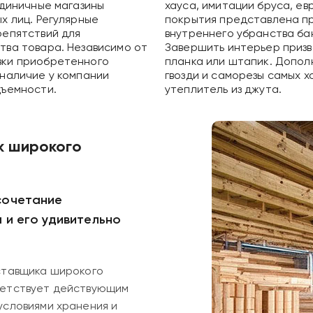
единичные магазины
хауса, имитации бруса, ев
х лиц. Регулярные
покрытия представлена пр
репятствий для
внутреннего убранства бан
тва товара. Независимо от
Завершить интерьер призва
вки приобретенного
планка или штапик. Допол
наличие у компании
гвозди и саморезы самых 
дъемности.
утеплитель из джута.
к широкого
сочетание
 и его удивительно
ставщика широкого
ветствует действующим
условиями хранения и