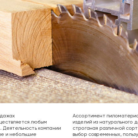
одажах
Ассортимент пиломатериа
уществляется любым
изделий из натурального д
и. Деятельность компании
строганая различной сор
ые и небольшие
выбор современных, польз