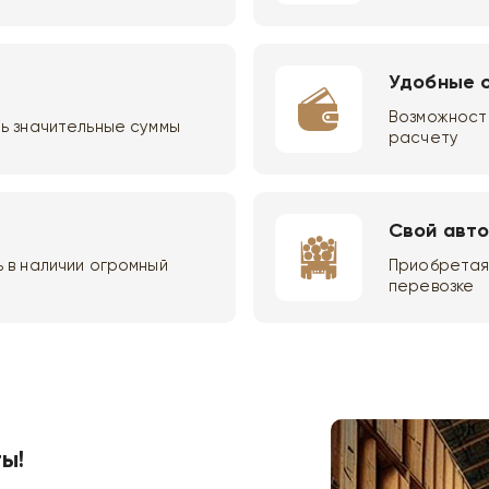
Удобные 
Возможность
ь значительные суммы
расчету
Свой авт
 в наличии огромный
Приобретая 
перевозке
ы!