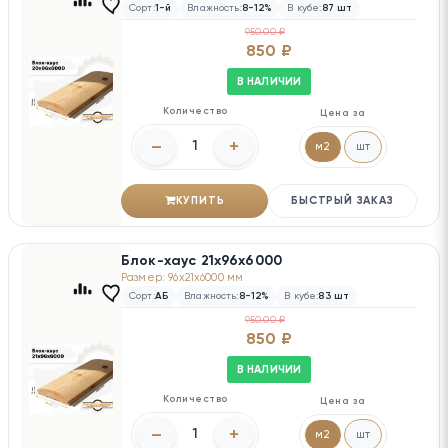
Сорт:
1-й
Влажность:
8-12%
В кубе:
87 шт
950.00 ₽
850 ₽
В НАЛИЧИИ
Количество
Цена за
–
+
м2
шт
КУПИТЬ
БЫСТРЫЙ ЗАКАЗ
Блок-хаус 21х96х6000
Размер: 96x21x6000 мм
Сорт:
АБ
Влажность:
8-12%
В кубе:
83 шт
950.00 ₽
850 ₽
В НАЛИЧИИ
Количество
Цена за
–
+
м2
шт