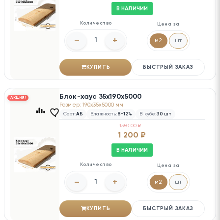
В НАЛИЧИИ
Количество
Цена за
–
+
м2
шт
КУПИТЬ
БЫСТРЫЙ ЗАКАЗ
Блок-хаус 35х190х5000
АКЦИЯ!
Размер: 190x35x5000 мм
Сорт:
АБ
Влажность:
8-12%
В кубе:
30 шт
1350.00 ₽
1 200 ₽
В НАЛИЧИИ
Количество
Цена за
–
+
м2
шт
КУПИТЬ
БЫСТРЫЙ ЗАКАЗ