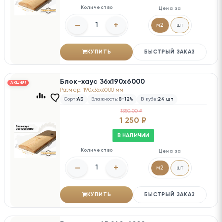
Количество
Цена за
–
+
м2
шт
КУПИТЬ
БЫСТРЫЙ ЗАКАЗ
Блок-хаус 36х190х6000
АКЦИЯ!
Размер: 190x36x6000 мм
Сорт:
АБ
Влажность:
8-12%
В кубе:
24 шт
1350.00 ₽
1 250 ₽
В НАЛИЧИИ
Количество
Цена за
–
+
м2
шт
КУПИТЬ
БЫСТРЫЙ ЗАКАЗ