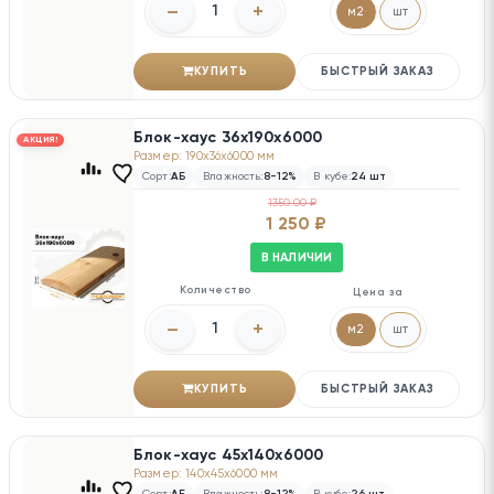
–
+
м2
шт
КУПИТЬ
БЫСТРЫЙ ЗАКАЗ
Блок-хаус 36х190х6000
АКЦИЯ!
Размер: 190x36x6000 мм
Сорт:
АБ
Влажность:
8-12%
В кубе:
24 шт
1350.00 ₽
1 250 ₽
В НАЛИЧИИ
Количество
Цена за
–
+
м2
шт
КУПИТЬ
БЫСТРЫЙ ЗАКАЗ
Блок-хаус 45х140х6000
Размер: 140x45x6000 мм
Сорт:
АБ
Влажность:
8-12%
В кубе:
26 шт