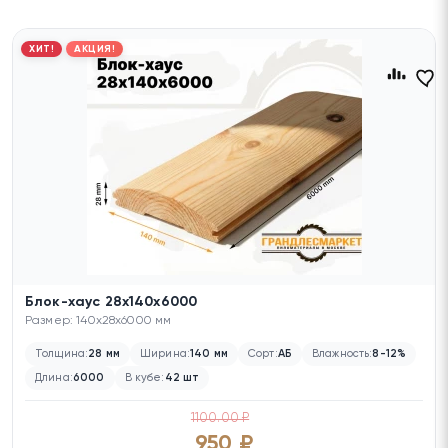
ХИТ!
АКЦИЯ!
Блок-хаус 28х140х6000
Размер: 140x28x6000 мм
Толщина:
28 мм
Ширина:
140 мм
Сорт:
АБ
Влажность:
8-12%
Длина:
6000
В кубе:
42 шт
1100.00 ₽
950 ₽