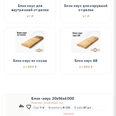
Блок хаус для
Блок хаус для наружной
внутренней отделки
отделки
от ₽
от ₽
Блок хаус из сосны
Блок хаус AB
от 850 ₽
от 850 ₽
Блок-хаус 20х96х6000
Размер: 96x20x6000 мм
Сорт:
1-й
Влажность:
8-12%
В кубе:
87 шт
950.00 ₽