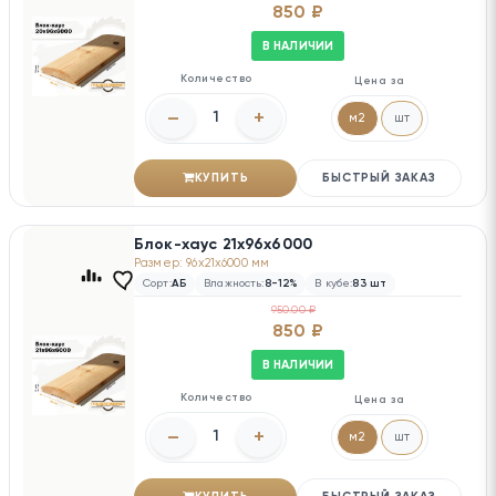
850 ₽
В НАЛИЧИИ
Количество
Цена за
–
+
м2
шт
КУПИТЬ
БЫСТРЫЙ ЗАКАЗ
Блок-хаус 21х96х6000
Размер: 96x21x6000 мм
Сорт:
АБ
Влажность:
8-12%
В кубе:
83 шт
950.00 ₽
850 ₽
В НАЛИЧИИ
Количество
Цена за
–
+
м2
шт