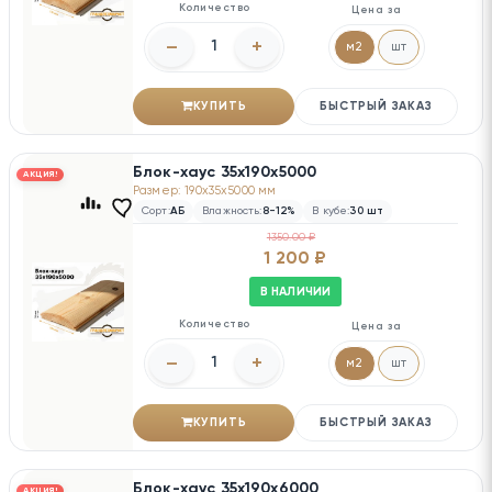
Количество
Цена за
–
+
м2
шт
КУПИТЬ
БЫСТРЫЙ ЗАКАЗ
Блок-хаус 35х190х5000
АКЦИЯ!
Размер: 190x35x5000 мм
Сорт:
АБ
Влажность:
8-12%
В кубе:
30 шт
1350.00 ₽
1 200 ₽
В НАЛИЧИИ
Количество
Цена за
–
+
м2
шт
КУПИТЬ
БЫСТРЫЙ ЗАКАЗ
Блок-хаус 35х190х6000
АКЦИЯ!