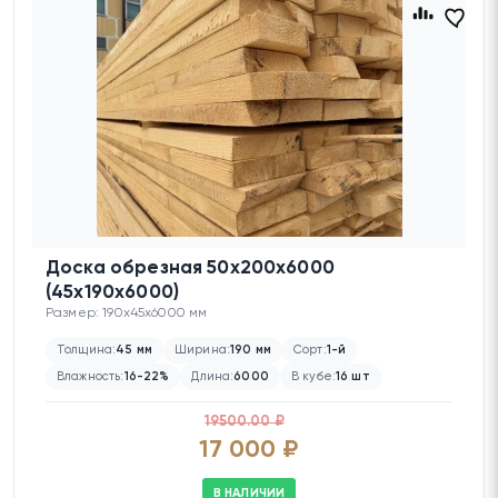
Доска обрезная 50х200х6000
(45х190х6000)
Размер: 190x45x6000 мм
Толщина:
45 мм
Ширина:
190 мм
Сорт:
1-й
Влажность:
16-22%
Длина:
6000
В кубе:
16 шт
19500.00 ₽
17 000 ₽
В НАЛИЧИИ