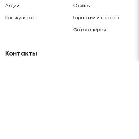
Акции
Отзывы
Калькулятор
Гарантии и возврат
Фотогалерея
Контакты
Главный офис
Москва, Будайский проезд, дом 3, этаж 1
Отдел продаж и склад
Москва, г. Химки, ул. Рабочая, дом 2
Телефоны
+7 (495) 970-45-62
/
+7 (915) 202-72-57
Электронная почта
grandlesmarket@mail.ru