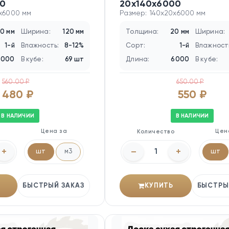
0
20х140х6000
0x6000 мм
Размер: 140x20x6000 мм
0 мм
Ширина:
120 мм
Толщина:
20 мм
Ширина:
1-й
Влажность:
8-12%
Сорт:
1-й
Влажност
6000
В кубе:
69 шт
Длина:
6000
В кубе:
560.00 ₽
650.00 ₽
480 ₽
550 ₽
В НАЛИЧИИ
В НАЛИЧИИ
Цена за
Цен
о
Количество
+
–
+
шт
м3
шт
БЫСТРЫЙ ЗАКАЗ
КУПИТЬ
БЫСТРЫ