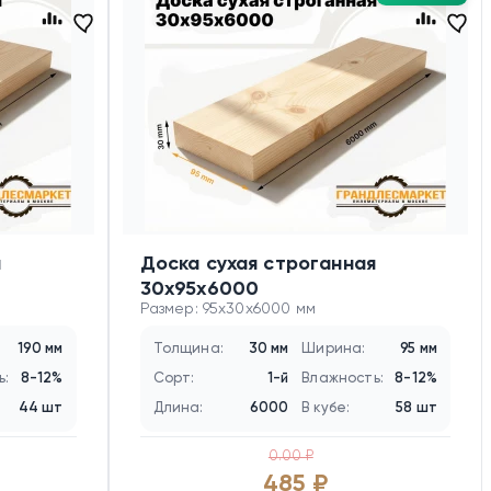
я
Доска сухая строганная
30х95х6000
Размер: 95x30x6000 мм
190 мм
Толщина:
30 мм
Ширина:
95 мм
ь:
8-12%
Сорт:
1-й
Влажность:
8-12%
44 шт
Длина:
6000
В кубе:
58 шт
0.00 ₽
485 ₽