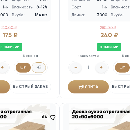
1-й
Влажность:
8-12%
Сорт:
1-й
Влажност
3000
В кубе:
184 шт
Длина:
3000
В кубе:
210.00 ₽
280.00 ₽
175 ₽
240 ₽
В НАЛИЧИИ
В НАЛИЧИИ
Цена за
Цен
о
Количество
+
–
+
шт
м3
шт
БЫСТРЫЙ ЗАКАЗ
КУПИТЬ
БЫСТРЫ