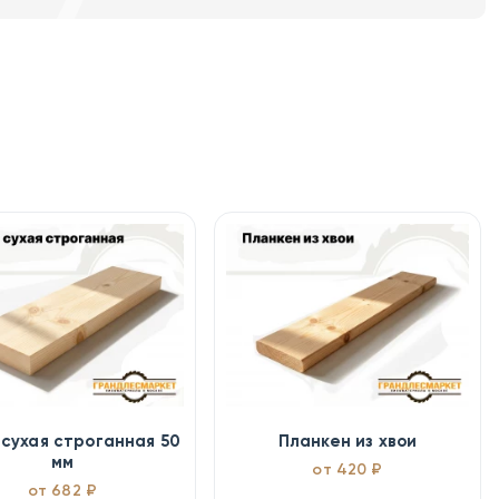
 сухая строганная 50
Планкен из хвои
мм
от 420 ₽
от 682 ₽