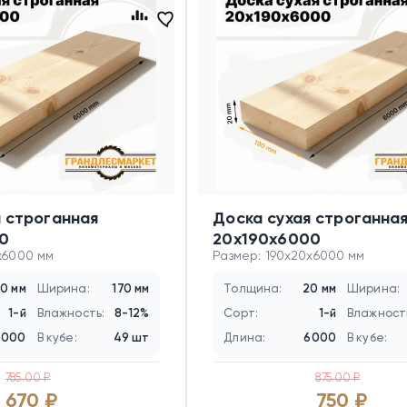
я строганная
Доска сухая строганна
0
20х190х6000
x6000 мм
Размер: 190x20x6000 мм
0 мм
Ширина:
170 мм
Толщина:
20 мм
Ширина:
1-й
Влажность:
8-12%
Сорт:
1-й
Влажност
6000
В кубе:
49 шт
Длина:
6000
В кубе:
785.00 ₽
875.00 ₽
670 ₽
750 ₽