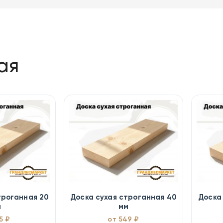
ая
троганная 20
Доска сухая строганная 40
Доска
м
мм
5 ₽
от 549 ₽