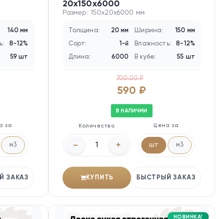
20х150х6000
Размер: 150x20x6000 мм
140 мм
Толщина:
20 мм
Ширина:
150 мм
ь:
8-12%
Сорт:
1-й
Влажность:
8-12%
59 шт
Длина:
6000
В кубе:
55 шт
700.00 ₽
590 ₽
В НАЛИЧИИ
а за
Цена за
Количество
–
+
м3
шт
м3
Й ЗАКАЗ
КУПИТЬ
БЫСТРЫЙ ЗАКАЗ
НОВИНКА!