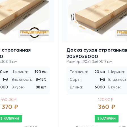
я строганная
Доска сухая строганна
0
20х90х6000
0x3000 мм
Размер: 90x20x6000 мм
0 мм
Ширина:
190 мм
Толщина:
20 мм
Ширина:
1-й
Влажность:
8-12%
Сорт:
1-й
Влажност
3000
В кубе:
88 шт
Длина:
6000
В кубе:
440.00 ₽
420.00 ₽
370 ₽
360 ₽
В НАЛИЧИИ
В НАЛИЧИИ