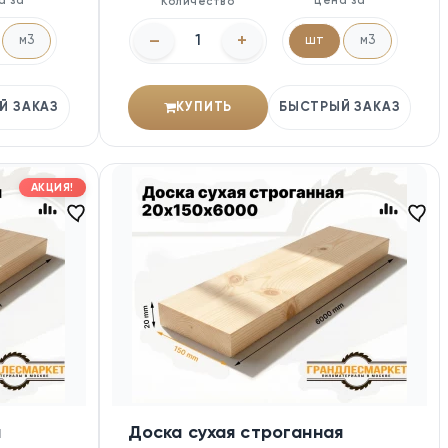
а за
Цена за
Количество
–
+
м3
шт
м3
Й ЗАКАЗ
КУПИТЬ
БЫСТРЫЙ ЗАКАЗ
АКЦИЯ!
я
Доска сухая строганная