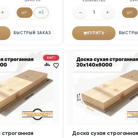
Цена за
Цен
о
Количество
+
–
+
шт
м3
шт
БЫСТРЫЙ ЗАКАЗ
КУПИТЬ
БЫСТРЫ
ХИТ!
я строганная
Доска сухая строганна