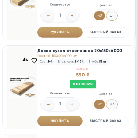
Количество
Цена за
–
+
м3
шт
КУПИТЬ
БЫСТРЫЙ ЗАКАЗ
Доска сухая строганная 20х150х6000
Размер: 150x20x6000 мм
Сорт:
1-й
Влажность:
8-12%
В кубе:
55 шт
700.00 ₽
590 ₽
В НАЛИЧИИ
Количество
Цена за
–
+
шт
м3
КУПИТЬ
БЫСТРЫЙ ЗАКАЗ