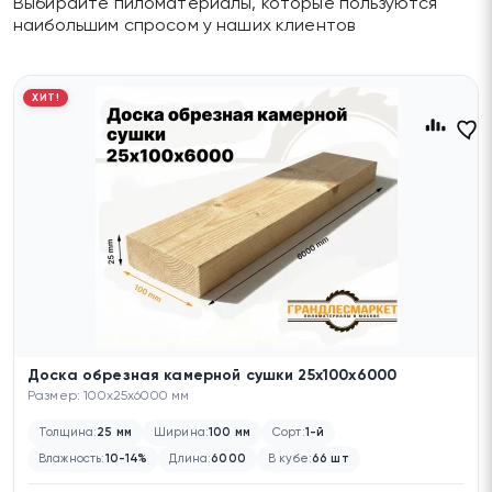
Выбирайте пиломатериалы, которые пользуются
наибольшим спросом у наших клиентов
ХИТ!
Доска обрезная камерной сушки 25х100х6000
Размер: 100x25x6000 мм
Толщина:
25 мм
Ширина:
100 мм
Сорт:
1-й
Влажность:
10-14%
Длина:
6000
В кубе:
66 шт