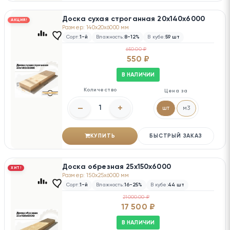
Доска сухая строганная 20х140х6000
АКЦИЯ!
Размер: 140x20x6000 мм
Сорт:
1-й
Влажность:
8-12%
В кубе:
59 шт
650.00 ₽
550 ₽
В НАЛИЧИИ
Количество
Цена за
–
+
шт
м3
КУПИТЬ
БЫСТРЫЙ ЗАКАЗ
Доска обрезная 25х150х6000
ХИТ!
Размер: 150x25x6000 мм
Сорт:
1-й
Влажность:
16-25%
В кубе:
44 шт
21000.00 ₽
17 500 ₽
В НАЛИЧИИ