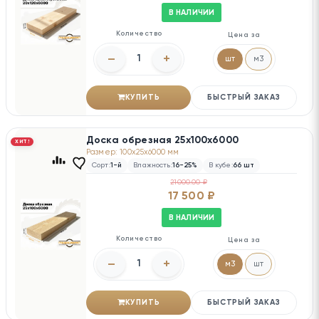
В НАЛИЧИИ
Количество
Цена за
–
+
шт
м3
КУПИТЬ
БЫСТРЫЙ ЗАКАЗ
Доска обрезная 25х100х6000
ХИТ!
Размер: 100x25x6000 мм
Сорт:
1-й
Влажность:
16-25%
В кубе:
66 шт
21000.00 ₽
17 500 ₽
В НАЛИЧИИ
Количество
Цена за
–
+
м3
шт
КУПИТЬ
БЫСТРЫЙ ЗАКАЗ