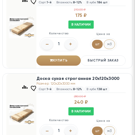
Сорт:
1-й
Влажность:
8-12%
В кубе:
184 шт
210.00 ₽
175 ₽
В НАЛИЧИИ
Количество
Цена за
–
+
шт
м3
КУПИТЬ
БЫСТРЫЙ ЗАКАЗ
Доска сухая строганная 20х120х3000
Размер: 120x20x3000 мм
Сорт:
1-й
Влажность:
8-12%
В кубе:
138 шт
280.00 ₽
240 ₽
В НАЛИЧИИ
Количество
Цена за
–
+
шт
м3