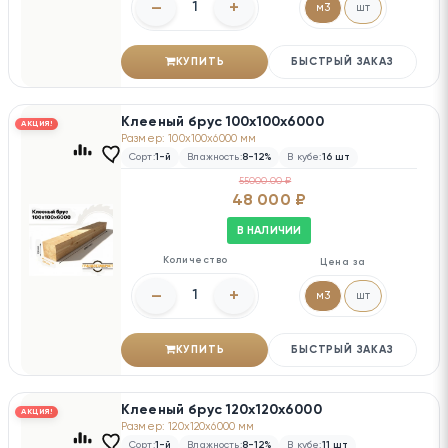
–
+
м3
шт
КУПИТЬ
БЫСТРЫЙ ЗАКАЗ
Клееный брус 100х100х6000
АКЦИЯ!
Размер: 100x100x6000 мм
Сорт:
1-й
Влажность:
8-12%
В кубе:
16 шт
55000.00 ₽
48 000 ₽
В НАЛИЧИИ
Количество
Цена за
–
+
м3
шт
КУПИТЬ
БЫСТРЫЙ ЗАКАЗ
Клееный брус 120х120х6000
АКЦИЯ!
Размер: 120x120x6000 мм
Сорт:
1-й
Влажность:
8-12%
В кубе:
11 шт