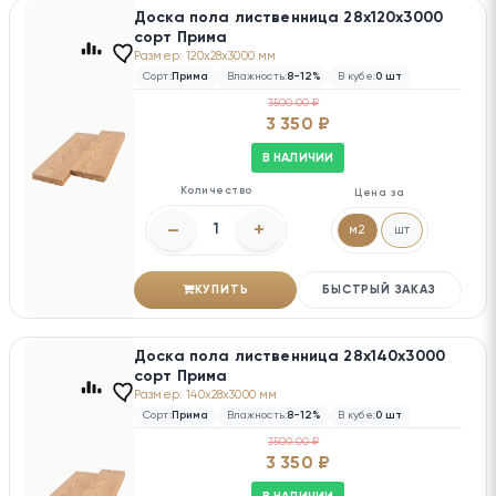
Доска пола лиственница 28х120х3000
сорт Прима
Размер: 120x28x3000 мм
Сорт:
Прима
Влажность:
8-12%
В кубе:
0 шт
3500.00 ₽
3 350 ₽
В НАЛИЧИИ
Количество
Цена за
–
+
м2
шт
КУПИТЬ
БЫСТРЫЙ ЗАКАЗ
Доска пола лиственница 28х140х3000
сорт Прима
Размер: 140x28x3000 мм
Сорт:
Прима
Влажность:
8-12%
В кубе:
0 шт
3500.00 ₽
3 350 ₽