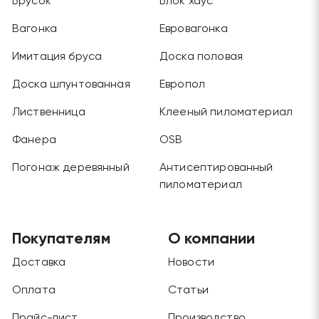
Брусок
Блок хаус
Вагонка
Евровагонка
Имитация бруса
Доска половая
Доска шпунтованная
Европол
Лиственница
Клееный пиломатериал
Фанера
OSB
Погонаж деревянный
Антисептированный
пиломатериал
Покупателям
О компании
Доставка
Новости
Оплата
Статьи
Прайс-лист
Производство