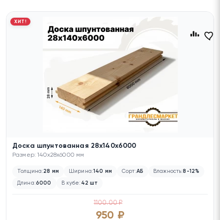
ХИТ!
Доска шпунтованная 28х140х6000
Размер: 140x28x6000 мм
Толщина:
28 мм
Ширина:
140 мм
Сорт:
АБ
Влажность:
8-12%
Длина:
6000
В кубе:
42 шт
1100.00 ₽
950 ₽