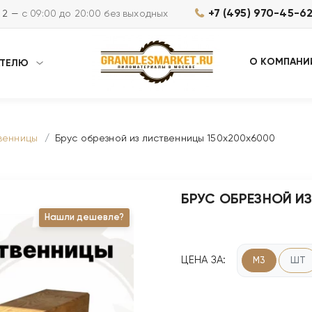
+7 (495) 970-45-6
м 2 —
с 09:00 до 20:00 без выходных
О КОМПАНИ
АТЕЛЮ
твенницы
Брус обрезной из лиственницы 150х200х6000
БРУС ОБРЕЗНОЙ И
Нашли дешевле?
ЦЕНА ЗА:
М3
ШТ