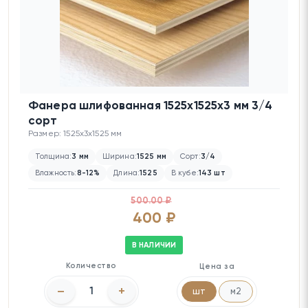
Фанера шлифованная 1525х1525х3 мм 3/4
сорт
Размер: 1525x3x1525 мм
Толщина:
3 мм
Ширина:
1525 мм
Сорт:
3/4
Влажность:
8-12%
Длина:
1525
В кубе:
143 шт
500.00 ₽
400 ₽
В НАЛИЧИИ
Количество
Цена за
–
+
шт
м2