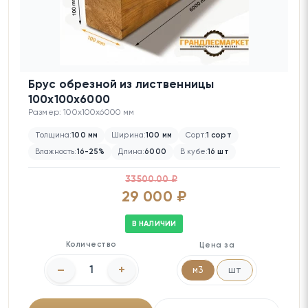
Брус обрезной из лиственницы
100х100х6000
Размер: 100x100x6000 мм
Толщина:
100 мм
Ширина:
100 мм
Сорт:
1 сорт
Влажность:
16-25%
Длина:
6000
В кубе:
16 шт
33500.00 ₽
29 000 ₽
В НАЛИЧИИ
Количество
Цена за
–
+
м3
шт