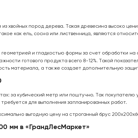
из хвойных пород дерева. Такая древесина высоко ценит
 такое как ель, сосна или лиственница, являются относи
геометрией и гладкостью формы за счет обработки на 
ажности готового продукта всего 8-12%. Такой показате
сть материала, а также создает дополнительную защиту
0
атах: за кубический метр или поштучно. Так покупателю
 требуется для выполнения запланированных работ.
симально выгодную цену на строганный брус 200х200х6
00 мм в «ГрандЛесМаркет»