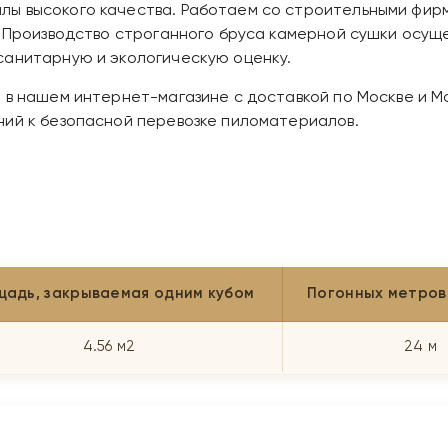
ы высокого качества. Работаем со строительными фирм
. Производство строганного бруса камерной сушки осущ
санитарную и экологическую оценку.
 в нашем интернет-магазине с доставкой по Москве и 
ний к безопасной перевозке пиломатериалов.
щадь, закрываемая одним кубом
Погонных метров 
4.56 м2
24 м