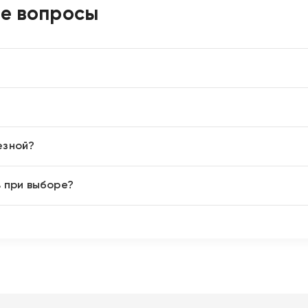
ые вопросы
езной?
ь при выборе?