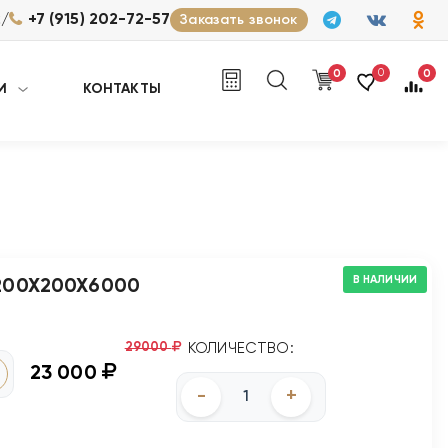
/
2
+7 (915) 202-72-57
Заказать звонок
0
0
0
И
КОНТАКТЫ
В НАЛИЧИИ
200Х200Х6000
29000
КОЛИЧЕСТВО:
23 000
-
+