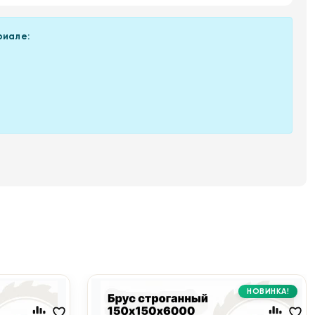
риале:
НОВИНКА!