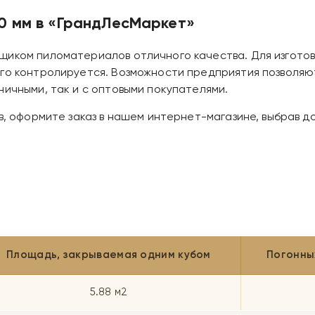
00 мм в «ГрандЛесМаркет»
щиком пиломатериалов отличного качества. Для изготов
ого контролируется. Возможности предприятия позволя
ничными, так и с оптовыми покупателями.
в, оформите заказ в нашем интернет-магазине, выбрав д
Площадь, закрываемая одним кубом
Погонны
5.88 м2