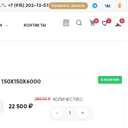
/
2
+7 (915) 202-72-57
Заказать звонок
0
0
0
И
КОНТАКТЫ
В НАЛИЧИИ
 150Х150Х6000
28000
КОЛИЧЕСТВО:
22 500
-
+