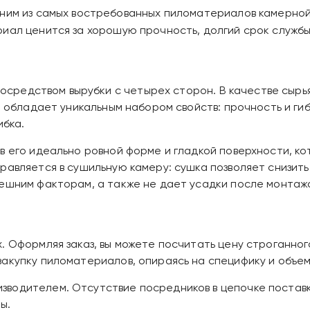
дним из самых востребованных пиломатериалов камерной 
иал ценится за хорошую прочность, долгий срок службы
 посредством вырубки с четырех сторон. В качестве сыр
а обладает уникальным набором свойств: прочность и гиб
ибка.
в его идеально ровной форме и гладкой поверхности, к
равляется в сушильную камеру: сушка позволяет снизить
нешним факторам, а также не дает усадки после монтаж
 Оформляя заказ, вы можете посчитать цену строганного 
закупку пиломатериалов, опираясь на специфику и объе
водителем. Отсутствие посредников в цепочке поставк
ы.