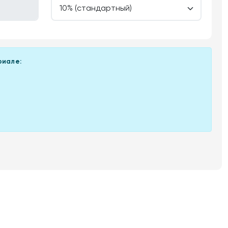
риале: