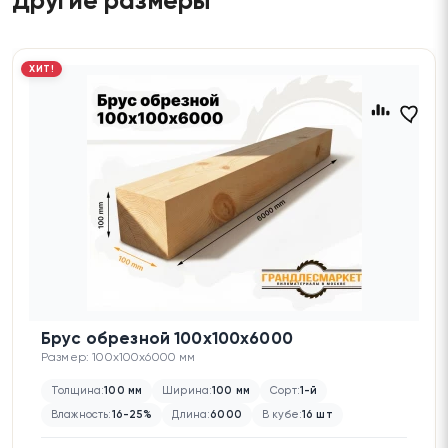
Другие размеры
ХИТ!
Брус обрезной 100х100х6000
Размер: 100x100x6000 мм
Толщина:
100 мм
Ширина:
100 мм
Сорт:
1-й
Влажность:
16-25%
Длина:
6000
В кубе:
16 шт