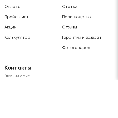
Оплата
Статьи
Прайс-лист
Производство
Акции
Отзывы
Калькулятор
Гарантии и возврат
Фотогалерея
Контакты
Главный офис
Москва, Будайский проезд, дом 3, этаж 1
Отдел продаж и склад
Москва, г. Химки, ул. Рабочая, дом 2
Телефоны
+7 (495) 970-45-62
/
+7 (915) 202-72-57