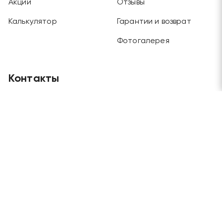
Акции
Отзывы
Калькулятор
Гарантии и возврат
Фотогалерея
Контакты
Главный офис
Москва, Будайский проезд, дом 3, этаж 1
Отдел продаж и склад
Москва, г. Химки, ул. Рабочая, дом 2
Телефоны
+7 (495) 970-45-62
/
+7 (915) 202-72-57
Электронная почта
grandlesmarket@mail.ru