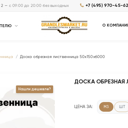
+7 (495) 970-45-6
м 2 —
с 09:00 до 20:00 без выходных
О КОМПАНИ
АТЕЛЮ
енница
Доска обрезная лиственница 50х150х6000
ДОСКА ОБРЕЗНАЯ 
Нашли дешевле?
ЦЕНА ЗА:
М3
ШТ