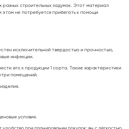
х разных строительных задумок. Этот материал
и этом не потребуется прибегать к помощи
вестен исключительной твердостью и прочностью,
овые инфекции.
нести его к продукции 1 сорта. Такие характеристики
нутри помещений.
 изделия.
еновые условия.
т удобство при планировании покупок: вы с лёгкостью