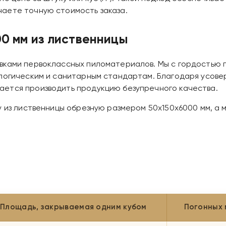
аете точную стоимость заказа.
0 мм из лиственницы
вками первоклассных пиломатериалов. Мы с гордостью 
ологическим и санитарным стандартам. Благодаря усов
ется производить продукцию безупречного качества.
у из лиственницы обрезную размером 50х150х6000 мм, а
Площадь, закрываемая одним кубом
Погонных 