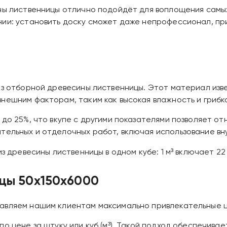
ины лиственницы отлично подойдёт для воплощения самы
нии: установить доску сможет даже непрофессионал, пр
 из отборной древесины лиственницы. Этот материал из
нешним факторам, таким как высокая влажность и грибк
до 25%, что вкупе с другими показателями позволяет от
тельных и отделочных работ, включая использование в
з древесины лиственницы в одном кубе: 1 м³ включает 22
ицы 50х150х6000
авляем нашим клиентам максимально привлекательные ц
о цене за штуку или куб (м³). Такой подход обеспечивае