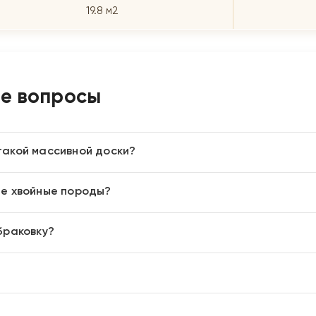
19.8 м2
ые вопросы
такой массивной доски?
ие хвойные породы?
браковку?