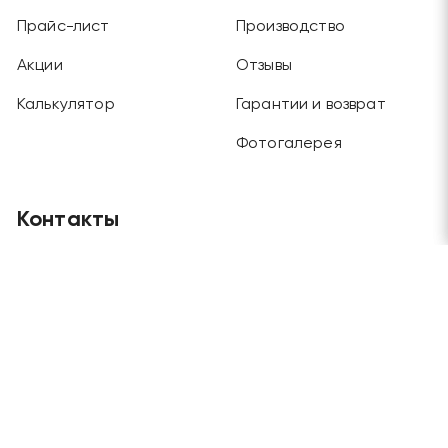
Прайс-лист
Производство
Акции
Отзывы
Калькулятор
Гарантии и возврат
Фотогалерея
Контакты
Главный офис
Москва, Будайский проезд, дом 3, этаж 1
Отдел продаж и склад
Москва, г. Химки, ул. Рабочая, дом 2
Телефоны
+7 (495) 970-45-62
/
+7 (915) 202-72-57
Электронная почта