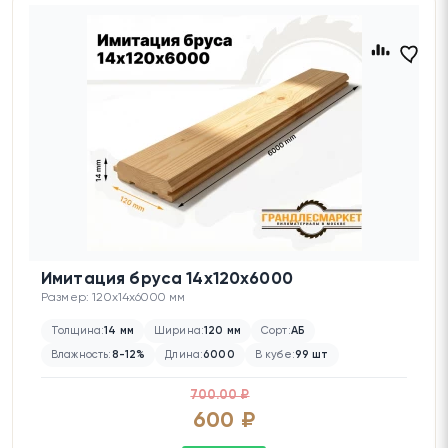
Имитация бруса 14х120х6000
Размер: 120x14x6000 мм
Толщина:
14 мм
Ширина:
120 мм
Сорт:
АБ
Влажность:
8-12%
Длина:
6000
В кубе:
99 шт
700.00 ₽
600 ₽