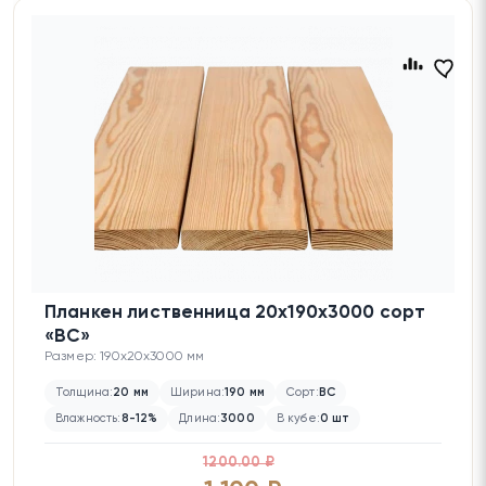
Планкен лиственница 20х190х3000 сорт
«BC»
Размер: 190x20x3000 мм
Толщина:
20 мм
Ширина:
190 мм
Сорт:
BC
Влажность:
8-12%
Длина:
3000
В кубе:
0 шт
1200.00 ₽