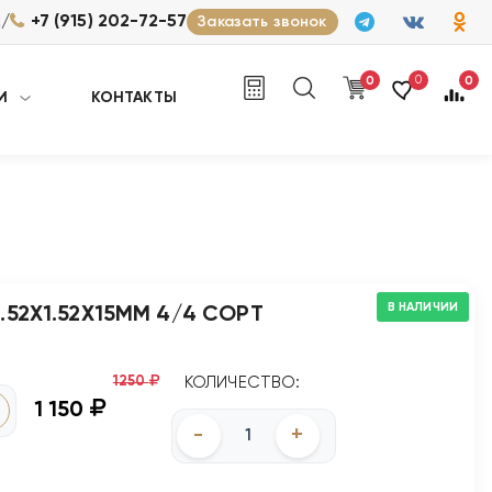
/
2
+7 (915) 202-72-57
Заказать звонок
0
0
0
И
КОНТАКТЫ
В НАЛИЧИИ
.52Х1.52Х15ММ 4/4 СОРТ
1250
КОЛИЧЕСТВО:
1 150
-
+