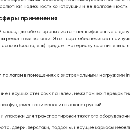
бсолютная надежность конструкции и ее долговечность.
 сферы применения
й класс, где обе стороны листа - нешлифованные с до
жны ремонтные вставки. Этот сорт обеспечивает наилу
я основа (сосна, ель) придает материалу сравнительно 
л по лагам в помещениях с экстремальными нагрузками (
ание несущих стеновых панелей, межэтажных перекрытий
ивки фундаментов и монолитных конструкций.
и упаковки для транспортировки тяжелого оборудовани
рота, двери, верстаки, поддоны, несущие каркасы мебел