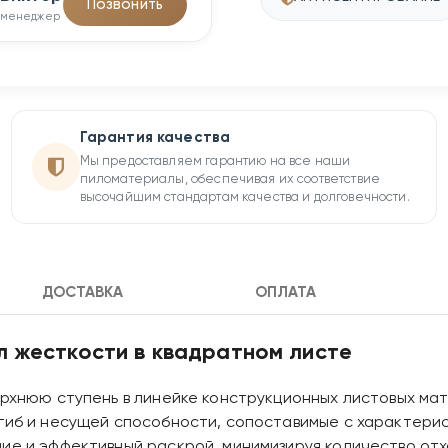
Позвонить
менеджер
Гарантия качества
Мы предоставляем гарантию на все наши
пиломатериалы, обеспечивая их соответствие
высочайшим стандартам качества и долговечности.
ДОСТАВКА
ОПЛАТА
ел жесткости в квадратном листе
ерхнюю ступень в линейке конструкционных листовых ма
згиб и несущей способности, сопоставимые с характер
ние и эффективный раскрой, минимизируя количество от