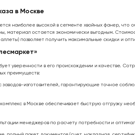
каза в Москве
яется наиболее высокой в сегменте хвойных фанер, что
ны, материал остается экономически выгодным. Стоимо
паллеты) позволяет получить максимальные скидки и оп
длесмаркет»
ует уверенности в его происхождении и качестве. Сот
вых преимуществ:
 заводов-изготовителей, гарантирующие точное соблюден
комплекс в Москве обеспечивает быструю отгрузку необ
ультации менеджеров по расчету потребности и оптима
, полный пакет документов (счет, накладная, сертифик