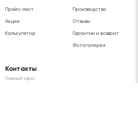
Прайс-лист
Производство
Акции
Отзывы
Калькулятор
Гарантии и возврат
Фотогалерея
Контакты
Главный офис
Москва, Будайский проезд, дом 3, этаж 1
Отдел продаж и склад
Москва, г. Химки, ул. Рабочая, дом 2
Телефоны
+7 (495) 970-45-62
/
+7 (915) 202-72-57
Электронная почта