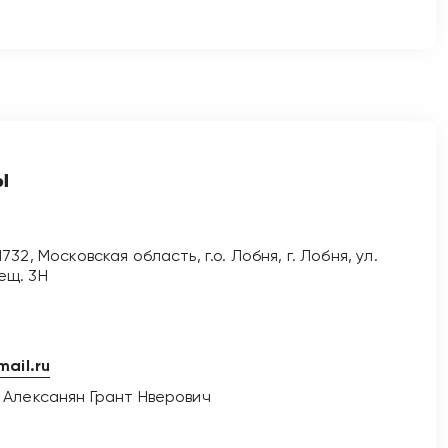
ы
1732, Московская область, г.о. Лобня, г. Лобня, ул.
мещ. 3Н
ail.ru
Алексанян Грант Нверович