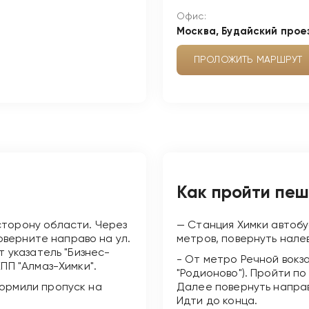
Офис:
Москва, Будайский проез
ПРОЛОЖИТЬ МАРШРУТ
Как пройти пе
сторону области. Через
— Станция Химки автобу
поверните направо на ул.
метров, повернуть нале
т указатель "Бизнес-
- От метро Речной вокза
ПП "Алмаз-Химки".
"Родионово"). Пройти по
формили пропуск на
Далее повернуть направ
Идти до конца.