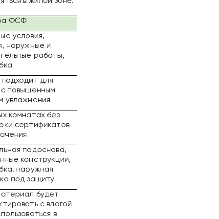
ться в жилой зоне.
ра ФСФ
ые условия,
я, наружные и
тельные работы,
бка
 подходит для
 с повышенным
м увлажнения
ых комнатах без
рки сертификатов
начения
льная подоснова,
нные конструкции,
бка, наружная
ка под защиту
материал будет
ктировать с влагой
спользоваться в