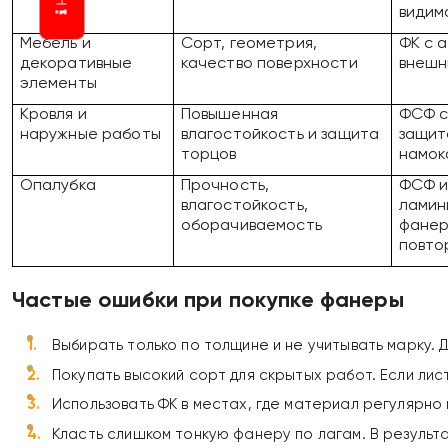
видим
Мебель и
Сорт, геометрия,
ФК с 
декоративные
качество поверхности
внешн
элементы
Кровля и
Повышенная
ФСФ с
наружные работы
влагостойкость и защита
защит
торцов
намок
Опалубка
Прочность,
ФСФ и
влагостойкость,
ламин
оборачиваемость
фанер
повто
Частые ошибки при покупке фанеры
Выбирать только по толщине и не учитывать марку. 
Покупать высокий сорт для скрытых работ. Если ли
Использовать ФК в местах, где материал регулярно
Класть слишком тонкую фанеру по лагам. В результ