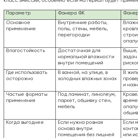
класс эмиссии, особенно если материал будет применя
Параметр
Фанера ФК
Фане
Основное
Внутренние работы,
Влажн
применение
полы, стены, мебель,
кровл
перегородки
строи
опалу
Влагостойкость
Достаточная для
Выше,
нормальной влажности
задач
внутри помещений
риско
Где использовать
В ванной, на улице, в
В жил
осторожно
холодных влажных зонах
прове
и наз
Частые форматы
Под ламинат, линолеум,
Крове
применения
паркет, обшивку стен,
време
мебель
опалу
обшив
Когда выгоднее
Если нужна ровная
Если 
основа внутри
конта
помещения без лишней
или и