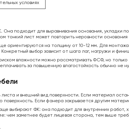
тельных условиях
 Она подходит для выравнивания основания, укладки по
м тонкий лист может повторить неровности основания 
ще ориентируются на толщину от 10-12 мм. Для монтажа
Конкретный выбор зависит от шага лаг, нагрузки и фини
 риском влажности можно рассматривать ФСФ, но только
еплачивать за повышенную влагостойкость обычно не н
ебели
 листа и внешний вид поверхности. Если материал остан
 поверхность. Если фанера закрывается другим материа
чаще выбирают ФК: она подходит для внутренних работ,
е: чем заметнее будет лицевая сторона, тем выше треб