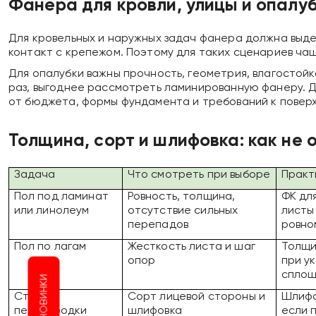
Фанера для кровли, улицы и опалу
Для кровельных и наружных задач фанера должна выде
контакт с крепежом. Поэтому для таких сценариев ч
Для опалубки важны прочность, геометрия, влагостойк
раз, выгоднее рассмотреть ламинированную фанеру. Д
от бюджета, формы фундамента и требований к повер
Толщина, сорт и шлифовка: как не 
Задача
Что смотреть при выборе
Практ
Пол под ламинат
Ровность, толщина,
ФК дл
или линолеум
отсутствие сильных
листы 
перепадов
ровно
Пол по лагам
Жесткость листа и шаг
Толщи
опор
при у
сплош
НОВИНКИ
Стены и
Сорт лицевой стороны и
Шлифо
перегородки
шлифовка
если 