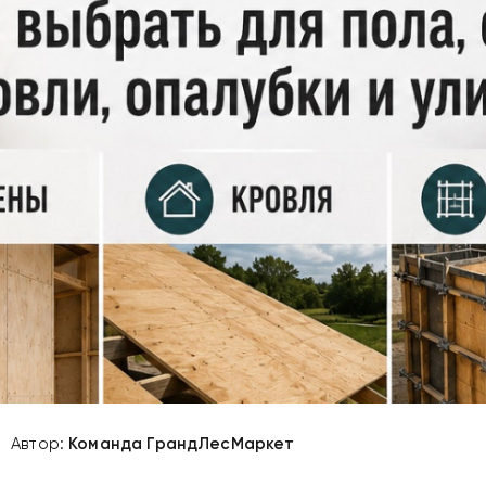
Автор:
Команда ГрандЛесМаркет