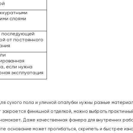
ой
аккуратными
ими слоями
 последующей
ой от постоянного
ания
ли
ированная
а, если нужна
рная эксплуатация
Для сухого пола и уличной опалубки нужны разные материал
ст закроется финишной отделкой, можно выбрать практичный
 намокает. Даже качественная фанера для внутренних рабо
ате основание может прогибаться, скрипеть и быстрее изн