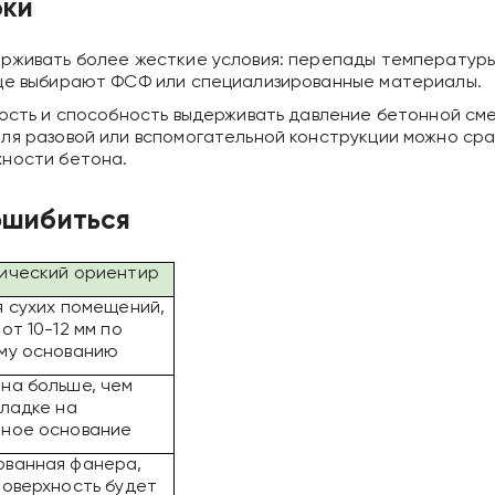
бки
рживать более жесткие условия: перепады температуры
аще выбирают ФСФ или специализированные материалы.
ость и способность выдерживать давление бетонной сме
ля разовой или вспомогательной конструкции можно сра
хности бетона.
ошибиться
ический ориентир
я сухих помещений,
от 10-12 мм по
му основанию
на больше, чем
кладке на
ное основание
ванная фанера,
поверхность будет