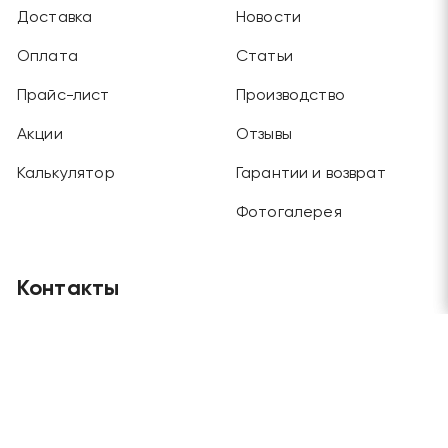
Доставка
Новости
Оплата
Статьи
Прайс-лист
Производство
Акции
Отзывы
Калькулятор
Гарантии и возврат
Фотогалерея
Контакты
Главный офис
Москва, Будайский проезд, дом 3, этаж 1
Отдел продаж и склад
Москва, г. Химки, ул. Рабочая, дом 2
Телефоны