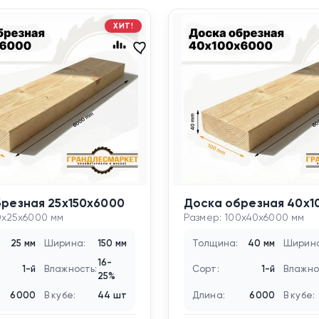
ХИТ!
резная 25х150х6000
Доска обрезная 40х1
0x25x6000 мм
Размер: 100x40x6000 мм
25 мм
Ширина:
150 мм
Толщина:
40 мм
Ширина
16-
1-й
Влажность:
Сорт:
1-й
Влажно
25%
6000
В кубе:
44 шт
Длина:
6000
В кубе: