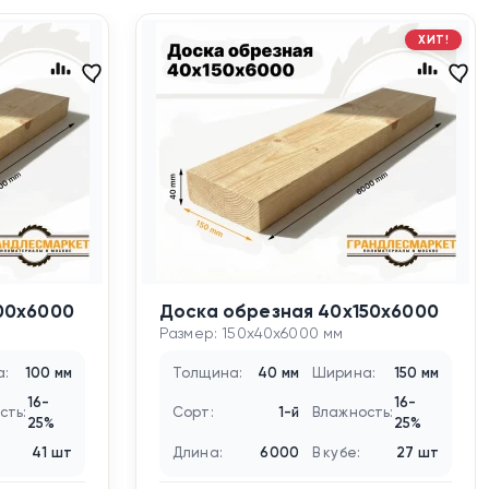
ХИТ!
00х6000
Доска обрезная 40х150х6000
Размер: 150x40x6000 мм
:
100 мм
Толщина:
40 мм
Ширина:
150 мм
16-
16-
сть:
Сорт:
1-й
Влажность:
25%
25%
41 шт
Длина:
6000
В кубе:
27 шт