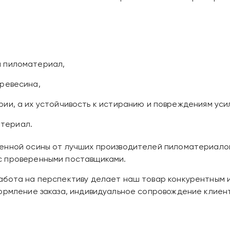
м пиломатериал,
древесина,
ии, а их устойчивость к истиранию и повреждениям усил
териал.
енной осины от лучших производителей пиломатериалов
с проверенными поставщиками.
бота на перспективу делает наш товар конкурентным и п
формление заказа, индивидуальное сопровождение клиен