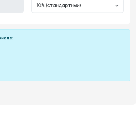
риале: