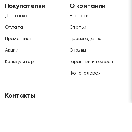
Покупателям
О компании
Доставка
Новости
Оплата
Статьи
Прайс-лист
Производство
Акции
Отзывы
Калькулятор
Гарантии и возврат
Фотогалерея
Контакты
Главный офис
Москва, Будайский проезд, дом 3, этаж 1
Отдел продаж и склад
Москва, г. Химки, ул. Рабочая, дом 2