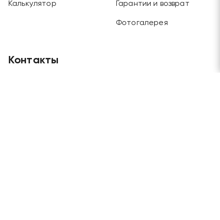
Калькулятор
Гарантии и возврат
Фотогалерея
Контакты
Главный офис
Москва, Будайский проезд, дом 3, этаж 1
Отдел продаж и склад
Москва, г. Химки, ул. Рабочая, дом 2
Телефоны
+7 (495) 970-45-62
/
+7 (915) 202-72-57
Электронная почта
grandlesmarket@mail.ru
Мы в соц. сетях: