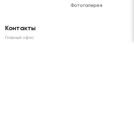
Фотогалерея
Контакты
Главный офис
Москва, Будайский проезд, дом 3, этаж 1
Отдел продаж и склад
Москва, г. Химки, ул. Рабочая, дом 2
Телефоны
+7 (495) 970-45-62
/
+7 (915) 202-72-57
Электронная почта
grandlesmarket@mail.ru
Мы в соц. сетях: