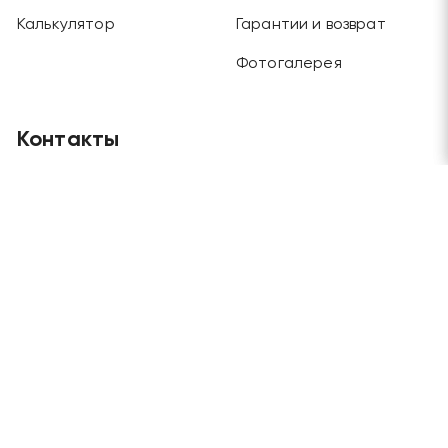
Калькулятор
Гарантии и возврат
Фотогалерея
Контакты
Главный офис
Москва, Будайский проезд, дом 3, этаж 1
Отдел продаж и склад
Москва, г. Химки, ул. Рабочая, дом 2
Телефоны
+7 (495) 970-45-62
/
+7 (915) 202-72-57
Электронная почта
grandlesmarket@mail.ru